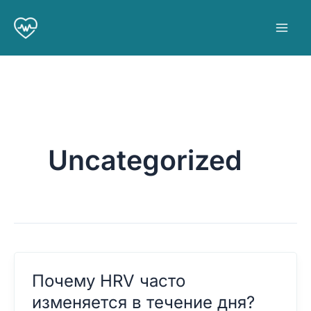
Перейти
к
содержимому
Uncategorized
Почему HRV часто
изменяется в течение дня?