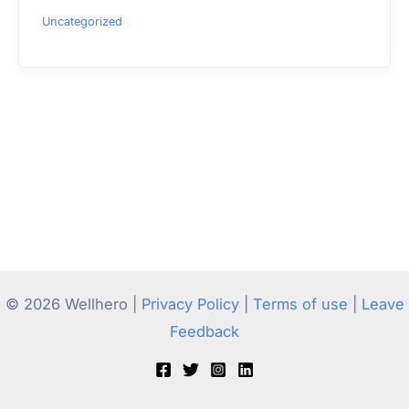
Uncategorized
© 2026 Wellhero |
Privacy Policy
|
Terms of use
|
Leave
Feedback